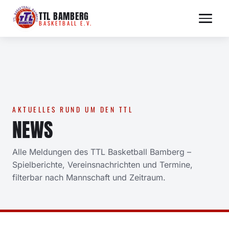
Zum
TTL BAMBERG
Inhalt
BASKETBALL E.V.
springen
AKTUELLES RUND UM DEN TTL
NEWS
Alle Meldungen des TTL Basketball Bamberg –
Spielberichte, Vereinsnachrichten und Termine,
filterbar nach Mannschaft und Zeitraum.