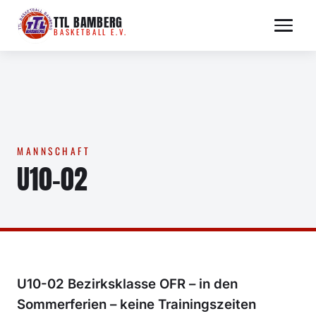
Zum
TTL BAMBERG
Inhalt
BASKETBALL E.V.
springen
MANNSCHAFT
U10-02
U10-02
Bezirksklasse OFR – in den
Sommerferien – keine Trainingszeiten